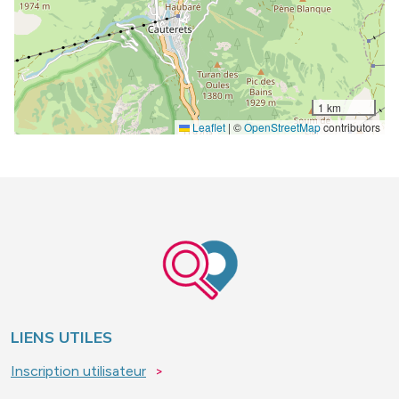
1 km
Leaflet
|
©
OpenStreetMap
contributors
Image
LIENS UTILES
Inscription utilisateur